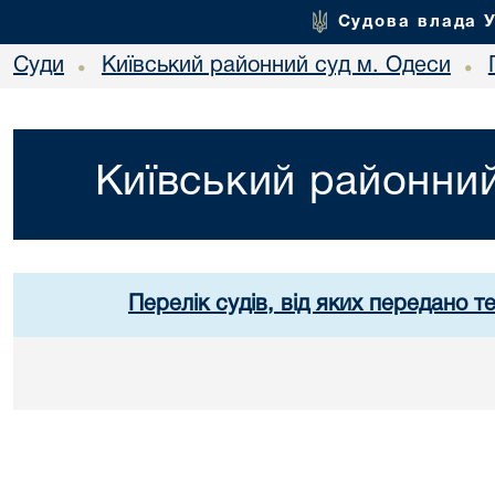
Судова влада 
Суди
Київський районний суд м. Одеси
•
•
Київський районний
Перелік судів, від яких передано т