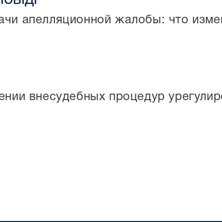
ачи апелляционной жалобы: что изме
рении внесудебных процедур урегули