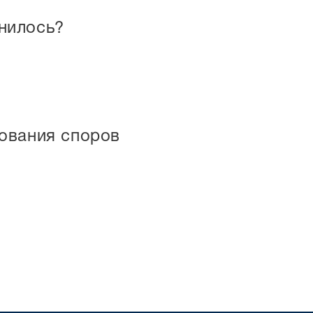
нилось?
рования споров