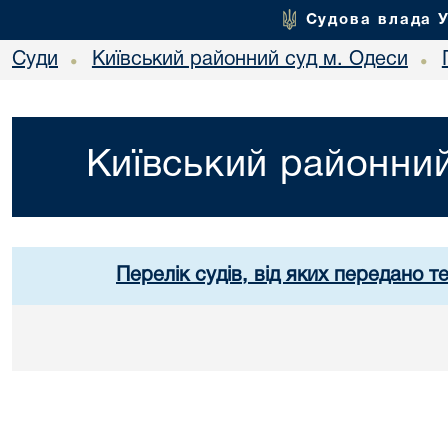
Судова влада 
Суди
Київський районний суд м. Одеси
•
•
Київський районний
Перелік судів, від яких передано т