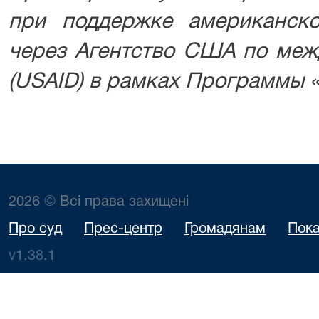
при поддержке американско
через Агентство США по меж
(USAID) в рамках Программы 
2026 © Всі права захищені
Про суд
Прес-центр
Громадянам
Пока
v1.38.1