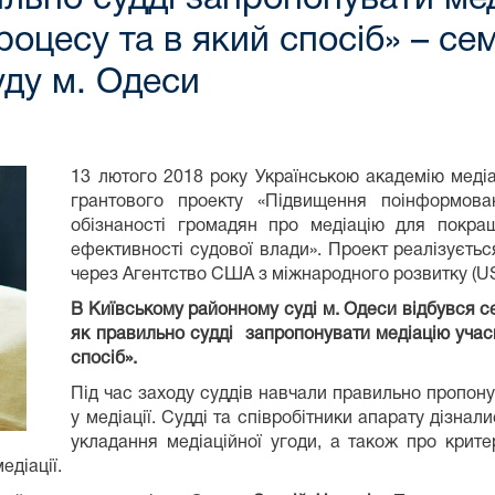
процесу та в який спосіб» – се
уду м. Одеси
13 лютого 2018 року Українською академію медіац
грантового проекту «Підвищення поінформован
обізнаності громадян про медіацію для покра
ефективності судової влади». Проект реалізуєтьс
через Агентство США з міжнародного розвитку (U
В Київському районному суді м. Одеси відбувся сем
як правильно судді запропонувати медіацію учасн
спосіб».
Під час заходу суддів навчали правильно пропону
у медіації. Судді та співробітники апарату дізнал
укладання медіаційної угоди, а також про крите
діації.