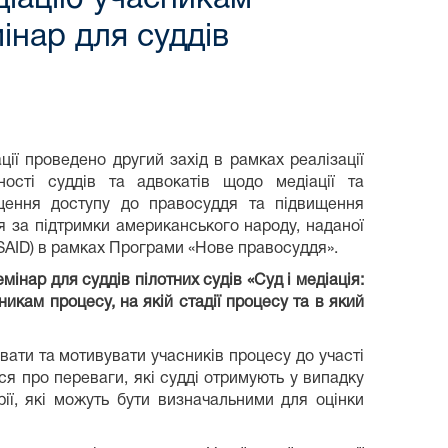
мінар для суддів
ії проведено другий захід в рамках реалізації
ості суддів та адвокатів щодо медіації та
щення доступу до правосуддя та підвищення
я за підтримки американського народу, наданої
SAID) в рамках Програми «Нове правосуддя».
інар для суддів пілотних судів «Суд і медіація:
икам процесу, на якій стадії процесу та в який
вати та мотивувати учасників процесу до участі
ися про переваги, які судді отримують у випадку
рії, які можуть бути визначальними для оцінки