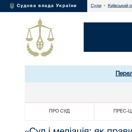
Київський 
Судова влада України
Суди
•
Перел
ПРО СУД
ПРЕС-Ц
«Суд і медіація: як пра