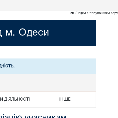
Людям з порушенням зору
д м. Одеси
ність.
И ДІЯЛЬНОСТІ
ІНШЕ
едіацію учасникам