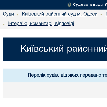
Судова влада 
Суди
Київський районний суд м. Одеси
•
•
Інтерв’ю, коментарі, відповіді
•
Київський районний
Перелік судів, від яких передано т