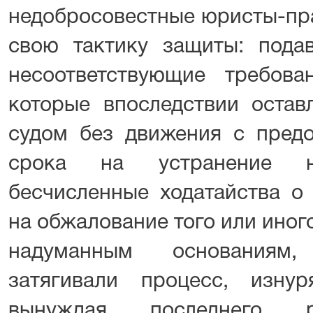
недобросовестные юристы-пра
свою тактику защиты: пода
несоответствующие требов
которые впоследствии остав
судом без движения с предо
срока на устранение не
бесчисленные ходатайства о
на обжалование того или иног
надуманным основаниям
затягивали процесс, изну
вынуждая последнего р