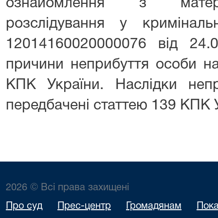
ознайомлення з матері
розслідування у кримінал
12014160020000076 від 24.0
причини неприбуття особи на
КПК України. Наслідки непр
передбачені статтею 139 КП
2026 © Всі права захищені
Про суд
Прес-центр
Громадянам
Пока