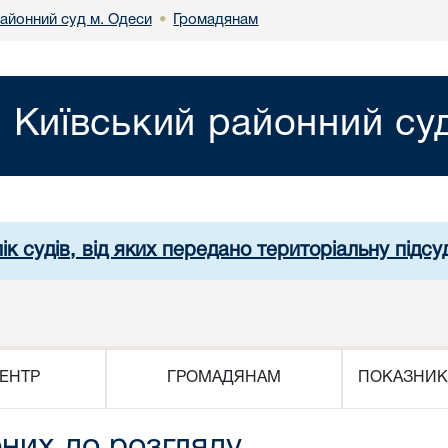
районний суд м. Одеси
Громадянам
•
Київський районний су
ік судів, від яких передано територіальну підсуд
ЕНТР
ГРОМАДЯНАМ
ПОКАЗНИК
них до розгляду