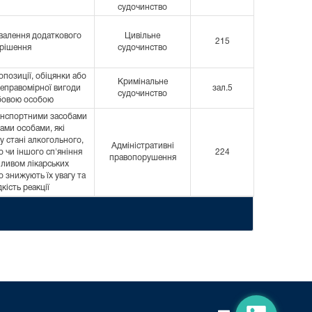
судочинство
хвалення додаткового
Цивільне
215
рішення
судочинство
позиції, обіцянки або
Кримінальне
еправомірної вигоди
зал.5
судочинство
бовою особою
анспортними засобами
ами особами, які
у стані алкогольного,
Адміністративні
 чи іншого сп'яніння
224
правопорушення
пливом лікарських
о знижують їх увагу та
кість реакції