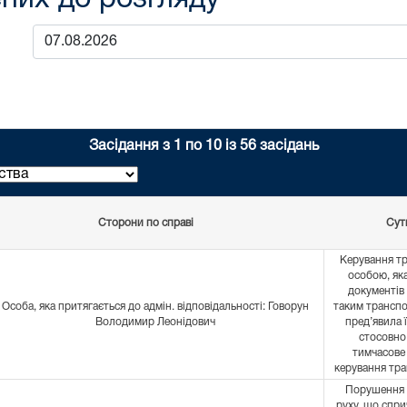
Засідання з 1 по 10 із 56 засідань
Сторони по справі
Сут
Керування т
особою, яка
документів
Особа, яка притягається до адмін. відповідальності: Говорун
таким трансп
Володимир Леонідович
пред’явила ї
стосовно
тимчасове
керування тр
Порушення 
руху, що спр