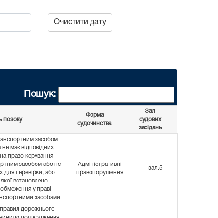
Очистити дату
Пошук:
Зал
Форма
ь позову
судових
судочинства
засідань
ранспортним засобом
 не має відповідних
 на право керування
ортним засобом або не
Адміністративні
зал.5
х для перевірки, або
правопорушення
 якої встановлено
 обмеження у праві
анспортними засобами
правил дорожнього
ичинило пошкодження