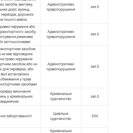
х засобів, вантажу,
Адміністративні
зал.5
них доріг, вулиць,
правопорушення
 переїздів, дорожніх
чи іншого майна
равил керування або
транспортного засобу,
Адміністративні
зал.5
истування ременями
правопорушення
або мотошоломами
ранспортним засобом
 не має відповідних
 на право керування
ортним засобом або не
Адміністративні
зал.5
х для перевірки, або
правопорушення
 якої встановлено
 обмеження у праві
анспортними засобами
порядку виконання
Кримінальне
шень у кримінальних
зал.5
судочинство
овадженнях
Цивільне
ння заборгованості
204
судочинство
Кримінальне