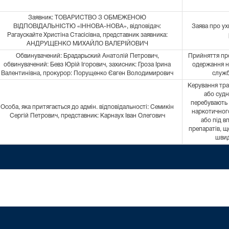
Заявник: ТОВАРИСТВО З ОБМЕЖЕНОЮ
ВІДПОВІДАЛЬНІСТЮ «ІННОВА-НОВА», відповідач:
Заява про у
Рагаускайте Христіна Стасісівна, представник заявника:
АНДРУЩЕНКО МИХАЙЛО ВАЛЕРІЙОВИЧ
Обвинувачений: Брадарьский Анатолій Петрович,
Прийняття про
обвинувачений: Бевз Юрій Ігорович, захисник: Гроза Ірина
одержання н
Валентинівна, прокурор: Порущенко Євген Володимирович
служ
Керування тр
або судн
перебувають 
Особа, яка притягається до адмін. відповідальності: Семикін
наркотичного
Сергій Петрович, представник: Карнаух Іван Олегович
або під в
препаратів, щ
швид