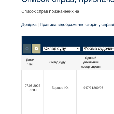
Список справ призначених на
Довідка
|
Правила відображення сторін у справі
Єдиний
Дата/
Склад суду
унікальний
Час
номер справи
07.08.2026
Борщов І.О.
947/31260/26
09:00