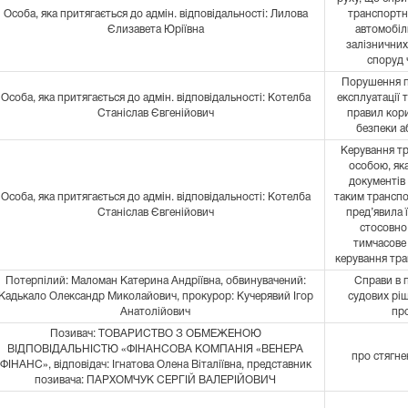
Особа, яка притягається до адмін. відповідальності: Лилова
транспортни
Єлизавета Юріївна
автомобіль
залізничних
споруд 
Порушення п
Особа, яка притягається до адмін. відповідальності: Котелба
експлуатації 
Станіслав Євгенійович
правил кор
безпеки 
Керування т
особою, яка
документів
Особа, яка притягається до адмін. відповідальності: Котелба
таким трансп
Станіслав Євгенійович
пред’явила ї
стосовно
тимчасове
керування тр
Потерпілий: Маломан Катерина Андріївна, обвинувачений:
Справи в 
Кадькало Олександр Миколайович, прокурор: Кучерявий Ігор
судових рі
Анатолійович
пр
Позивач: ТОВАРИСТВО З ОБМЕЖЕНОЮ
ВІДПОВІДАЛЬНІСТЮ «ФІНАНСОВА КОМПАНІЯ «ВЕНЕРА
про стягне
ФІНАНС», відповідач: Ігнатова Олена Віталіївна, представник
позивача: ПАРХОМЧУК СЕРГІЙ ВАЛЕРІЙОВИЧ