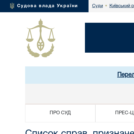
Київський 
Судова влада України
Суди
•
Перел
ПРО СУД
ПРЕС-Ц
Список справ, призначе